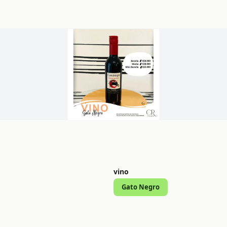
vino
Gato Negro