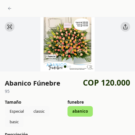
COP 120.000
Abanico Fúnebre
95
Tamaño
funebre
Especial
classic
abanico
basic
Descripción